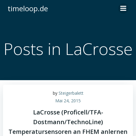
Zum
timeloop.de
Inhalt
springen
Posts in LaCrosse
by
Steigerbalett
Mai 24, 2015
LaCrosse (Proficell/TFA-
Dostmann/TechnoLine)
Temperatursensoren an FHEM anlernen