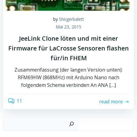
by
Steigerbalett
Mai 23, 2015
JeeLink Clone löten und mit einer
Firmware für LaCrosse Sensoren flashen
für/in FHEM
Zusammenfassung (der langen Version unten):
RFM69HW (868MHz) mit Arduino Nano nach
folgendem Schema verbinden An ANA […]
11
read more
Such