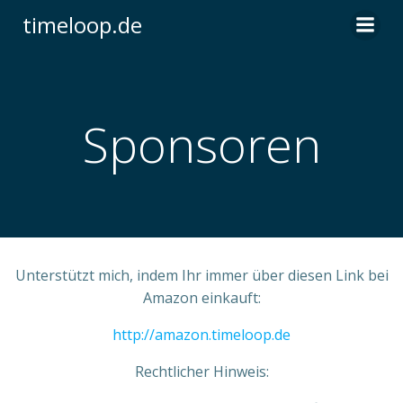
Zum
timeloop.de
Inhalt
springen
Sponsoren
Unterstützt mich, indem Ihr immer über diesen Link bei
Amazon einkauft:
http://amazon.timeloop.de
Rechtlicher Hinweis: